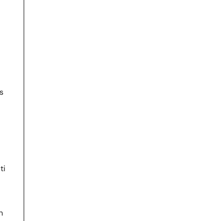
s
ti
n