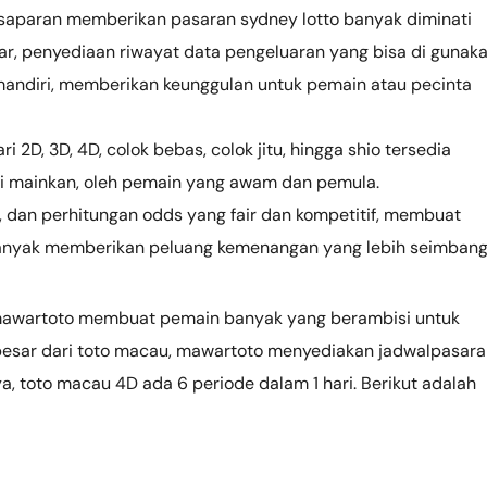
nsaparan memberikan pasaran sydney lotto banyak diminati
ar, penyediaan riwayat data pengeluaran yang bisa di gunak
mandiri, memberikan keunggulan untuk pemain atau pecinta
 2D, 3D, 4D, colok bebas, colok jitu, hingga shio tersedia
 mainkan, oleh pemain yang awam dan pemula.
 dan perhitungan odds yang fair dan kompetitif, membuat
banyak memberikan peluang kemenangan yang lebih seimbang
mawartoto membuat pemain banyak yang berambisi untuk
sar dari toto macau, mawartoto menyediakan jadwalpasara
a, toto macau 4D ada 6 periode dalam 1 hari. Berikut adalah