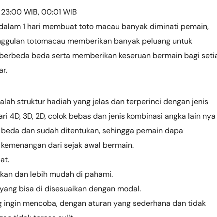
, 23:00 WIB, 00:01 WIB
 dalam 1 hari membuat toto macau banyak diminati pemain,
keunggulan totomacau memberikan banyak peluang untuk
berbeda beda serta memberikan keseruan bermain bagi seti
r.
alah struktur hadiah yang jelas dan terperinci dengan jenis
 4D, 3D, 2D, colok bebas dan jenis kombinasi angka lain nya
a beda dan sudah ditentukan, sehingga pemain dapa
kemenangan dari sejak awal bermain.
at.
ukan dan lebih mudah di pahami.
 yang bisa di disesuaikan dengan modal.
 ingin mencoba, dengan aturan yang sederhana dan tidak