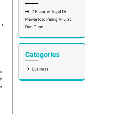
n
7 Pasaran Togel Di
Mawartoto Paling Akurat
un
Dan Cuan
Categories
n
Business
a
ke
in