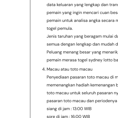
data keluaran yang lengkap dan tra
pemain yang ingin mencari cuan bes
pemain untuk analisa angka secara 
togel pemula.
Jenis taruhan yang beragam mulai dari
semua dengan lengkap dan mudah di
Peluang menang besar yang menarik,
pemain merasa togel sydney lotto 
Macau atau toto macau
Penyediaan pasaran toto macau di 
memenangkan hadiah kemenangan be
toto macau untuk seluruh pasaran ny
pasaran toto macau dan periodenya
siang di jam : 13:00 WIB
sore di jam : 16:00 WIB