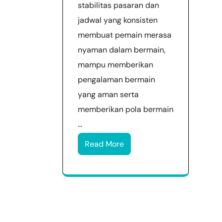
stabilitas pasaran dan
jadwal yang konsisten
membuat pemain merasa
nyaman dalam bermain,
mampu memberikan
pengalaman bermain
yang aman serta
memberikan pola bermain
…
Read More