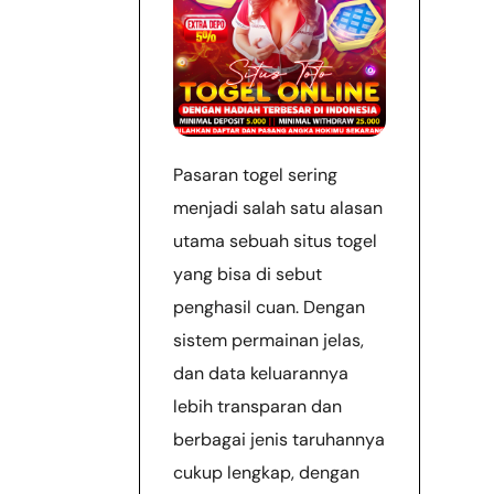
Pasaran togel sering
menjadi salah satu alasan
utama sebuah situs togel
yang bisa di sebut
penghasil cuan. Dengan
sistem permainan jelas,
dan data keluarannya
lebih transparan dan
berbagai jenis taruhannya
cukup lengkap, dengan